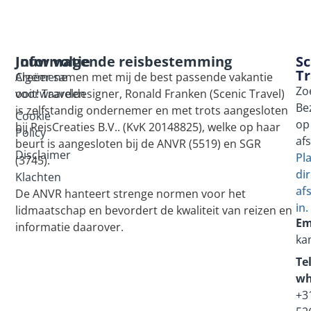
Informatie
Jouw volgende reisbestemming
Sc
Tr
Algemene
Creëer samen met mij de best passende vakantie
Zo
voorwaarden
ooit! Traveldesigner, Ronald Franken (Scenic Travel)
Be
is zelfstandig ondernemer en met trots aangesloten
Cookie
op
bij ReisCreaties B.V.. (KvK 20148825), welke op haar
Policy
af
beurt is aangesloten bij de ANVR (5519) en SGR
Disclaimer
Pl
(3745).
dir
Klachten
af
De ANVR hanteert strenge normen voor het
in.
lidmaatschap en bevordert de kwaliteit van reizen en
Em
informatie daarover.
ka
Tel
wh
+3