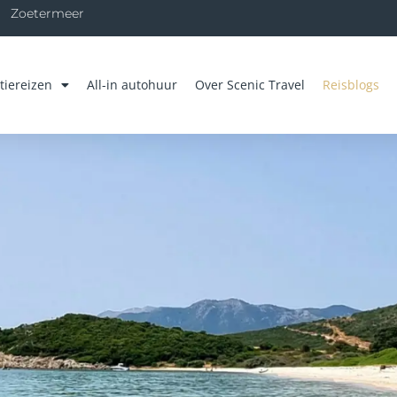
Zoetermeer
tiereizen
All-in autohuur
Over Scenic Travel
Reisblogs