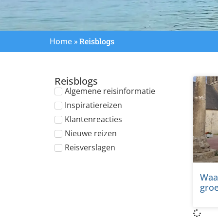
Home
»
Reisblogs
Reisblogs
Reisblogs
Algemene reisinformatie
Inspiratiereizen
Klantenreacties
Nieuwe reizen
Reisverslagen
Waar
groe