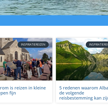
INSPIRATIEREIZEN
INSPIRATIERE
om is reizen in kleine
5 redenen waarom Alba
pen fijn
de volgende
reisbestemming kan zij