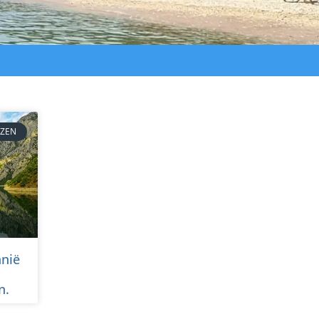
IZEN
nië
n.