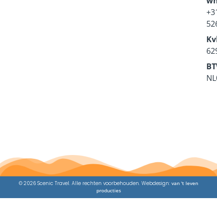
wh
+3
52
Kv
62
BT
NL
© 2026 Scenic Travel. Alle rechten voorbehouden. Webdesign:
van 't leven
producties