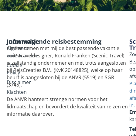
Informatie
Jouw volgende reisbestemming
Sc
Tr
Algemene
Creëer samen met mij de best passende vakantie
Zo
voorwaarden
ooit! Traveldesigner, Ronald Franken (Scenic Travel)
Be
is zelfstandig ondernemer en met trots aangesloten
Cookie
op
bij ReisCreaties B.V.. (KvK 20148825), welke op haar
Policy
af
beurt is aangesloten bij de ANVR (5519) en SGR
Disclaimer
Pl
(3745).
dir
Klachten
af
De ANVR hanteert strenge normen voor het
in.
lidmaatschap en bevordert de kwaliteit van reizen en
Em
informatie daarover.
ka
Tel