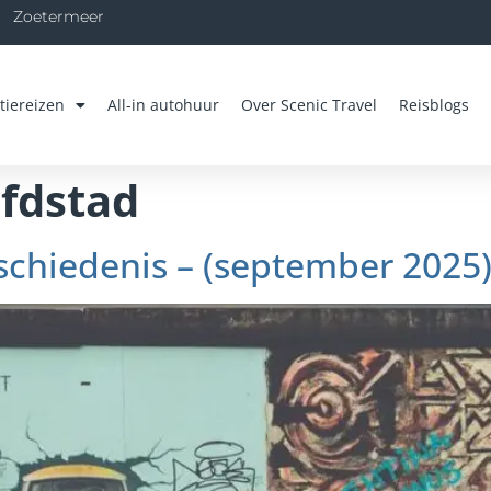
Zoetermeer
tiereizen
All-in autohuur
Over Scenic Travel
Reisblogs
ofdstad
eschiedenis – (september 2025