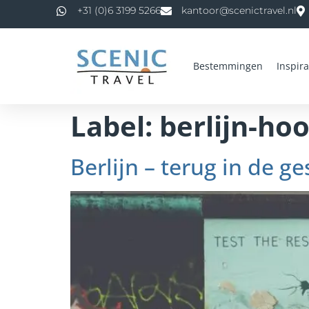
de
+31 (0)6 3199 5266
kantoor@scenictravel.nl
inhoud
Bestemmingen
Inspira
Label:
berlijn-ho
Berlijn – terug in de g