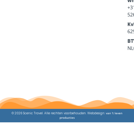
wh
+3
52
Kv
62
BT
NL
© 2026 Scenic Travel. Alle rechten voorbehouden. Webdesign:
van 't leven
producties