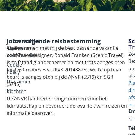
Informatie
Jouw volgende reisbestemming
Sc
Tr
Algemene
Creëer samen met mij de best passende vakantie
Zo
voorwaarden
ooit! Traveldesigner, Ronald Franken (Scenic Travel)
Be
is zelfstandig ondernemer en met trots aangesloten
Cookie
op
bij ReisCreaties B.V.. (KvK 20148825), welke op haar
Policy
af
beurt is aangesloten bij de ANVR (5519) en SGR
Disclaimer
Pl
(3745).
dir
Klachten
af
De ANVR hanteert strenge normen voor het
in.
lidmaatschap en bevordert de kwaliteit van reizen en
Em
informatie daarover.
ka
Tel