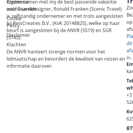
Tr
Algemene
Creëer samen met mij de best passende vakantie
Zo
voorwaarden
ooit! Traveldesigner, Ronald Franken (Scenic Travel)
Be
is zelfstandig ondernemer en met trots aangesloten
Cookie
op
bij ReisCreaties B.V.. (KvK 20148825), welke op haar
Policy
af
beurt is aangesloten bij de ANVR (5519) en SGR
Disclaimer
Pl
(3745).
dir
Klachten
af
De ANVR hanteert strenge normen voor het
in.
lidmaatschap en bevordert de kwaliteit van reizen en
Em
informatie daarover.
ka
Tel
wh
+3
52
Kv
62
BT