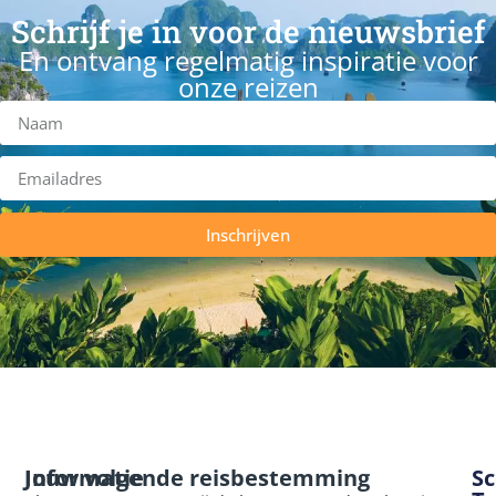
Schrijf je in voor de nieuwsbrief
En ontvang regelmatig inspiratie voor
onze reizen
Inschrijven
Informatie
Jouw volgende reisbestemming
Sc