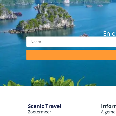
En o
Scenic Travel
Infor
Zoetermeer
Algeme