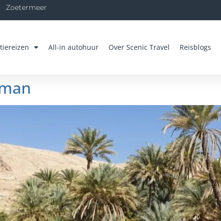
Zoetermeer
tiereizen
All-in autohuur
Over Scenic Travel
Reisblogs
Oman