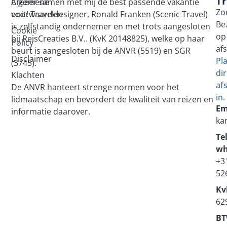
Tr
Algemene
Creëer samen met mij de best passende vakantie
Zo
voorwaarden
ooit! Traveldesigner, Ronald Franken (Scenic Travel)
Be
is zelfstandig ondernemer en met trots aangesloten
Cookie
op
bij ReisCreaties B.V.. (KvK 20148825), welke op haar
Policy
af
beurt is aangesloten bij de ANVR (5519) en SGR
Disclaimer
Pl
(3745).
dir
Klachten
af
De ANVR hanteert strenge normen voor het
in.
lidmaatschap en bevordert de kwaliteit van reizen en
Em
informatie daarover.
ka
Tel
wh
+3
52
Kv
62
BT