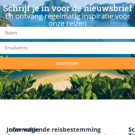
Schrijf je in voor de nieuwsbrief
En ontvang regelmatig inspiratie voor
onze reizen
Inschrijven
Informatie
Jouw volgende reisbestemming
Sc