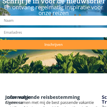
Schrijf je in voor de nieuwsbrief
En ontvang regelmatig inspiratie voor
onze reizen
Inschrijven
Informatie
Jouw volgende reisbestemming
Sc
Tr
Algemene
Creëer samen met mij de best passende vakantie