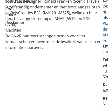
Zo
voorwaarden
ooit! Traveldesigner, Ronald Franken (Scenic Travel)
Be
is zelfstandig ondernemer en met trots aangesloten
Cookie
op
bij ReisCreaties B.V.. (KvK 20148825), welke op haar
Policy
af
beurt is aangesloten bij de ANVR (5519) en SGR
Disclaimer
Pl
(3745).
dir
Klachten
af
De ANVR hanteert strenge normen voor het
in.
lidmaatschap en bevordert de kwaliteit van reizen en
Em
informatie daarover.
ka
Tel
wh
+3
52
Kv
62
BT
NL