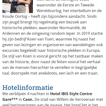
waaronder de Eerste en Tweede
Wereldoorlog, het interbellum en de
Koude Oorlog – heeft zijn bijzondere aandacht. Sinds
zijn jeugd brengt hij regelmatig een bezoek aan
historische plekken, waaronder Normandië, de
Ardennen en de omgeving rondom Ieper. In 2019 startte
hij zijn bedrijf Koen van Toen, waarmee hij naast het
geven van lezingen en organiseren van wandelingen ook
excursies begeleidt naar historische plekken in Europa.
De stijl van Koen is vooral gericht op het tastbaar maken
van de historie, door naast de feiten vooral het verhaal
van de mensen hierachter te vertellen in begrijpelijke
taal, doorspekt met anekdotes, een lach en een traan.
Hotelinformatie
We verblijven 4 nachten in
Hotel IBIS Style Centre
Gare***
in
Caen.
De stad van Willem de Veroveraar met
veel herinneringen aan de invasie. Het hotel ligt in het