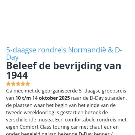
Normandië & D-Day –
Normandië & D-Day –
Normandië & D-Day –
Normandië & D-Day –
Normandië & D-Day –
Normandië & D-Day –
Normandië & D-Day –
Normandië & D-Day –
Normandië & D-Day –
Normandië & D-Day –
Normandië & D-Day –
Normandië & D-Day –
(oktober 2025)
(oktober 2025)
(oktober 2025)
(oktober 2025)
(oktober 2025)
(oktober 2025)
(oktober 2025)
(oktober 2025)
(oktober 2025)
(oktober 2025)
(oktober 2025)
(oktober 2025)
5-daagse rondreis Normandië & D-
Day
Beleef de bevrijding van
1944





Ga mee met de georganiseerde 5- daagse groepsreis
van
10 t/m 14 oktober 2025
naar de D-Day stranden,
de plaatsen waar het begin van het einde van de
tweede wereldoorlog is gestart en bezoek de
verschillende musea. Een comfortabele rondreis met
eigen Comfort Class touring car met chauffeur en
onder begeleiding van bekende D-Day kenner /