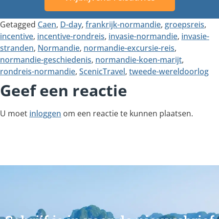
Getagged
Caen
,
D-day
,
frankrijk-normandie
,
groepsreis
,
incentive
,
incentive-rondreis
,
invasie-normandie
,
invasie-
stranden
,
Normandie
,
normandie-excursie-reis
,
normandie-geschiedenis
,
normandie-koen-marijt
,
rondreis-normandie
,
ScenicTravel
,
tweede-wereldoorlog
Geef een reactie
U moet
inloggen
om een reactie te kunnen plaatsen.