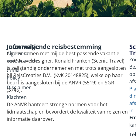
Informatie
Jouw volgende reisbestemming
Sc
Tr
Algemene
Creëer samen met mij de best passende vakantie
Zo
voorwaarden
ooit! Traveldesigner, Ronald Franken (Scenic Travel)
Be
is zelfstandig ondernemer en met trots aangesloten
Cookie
op
bij ReisCreaties B.V.. (KvK 20148825), welke op haar
Policy
af
beurt is aangesloten bij de ANVR (5519) en SGR
Disclaimer
Pl
(3745).
dir
Klachten
af
De ANVR hanteert strenge normen voor het
in.
lidmaatschap en bevordert de kwaliteit van reizen en
Em
informatie daarover.
ka
Tel